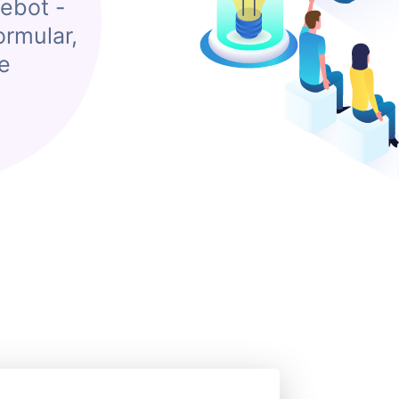
ebot -
ormular,
e